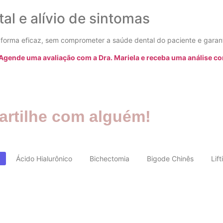
l e alívio de sintomas
e forma eficaz, sem comprometer a saúde dental do paciente e garan
Agende uma avaliação com a Dra. Mariela e receba uma análise co
rtilhe com alguém!
Ácido Hialurônico
Bichectomia
Bigode Chinês
Lift
cipais benefícios e por que ele é um dos tr