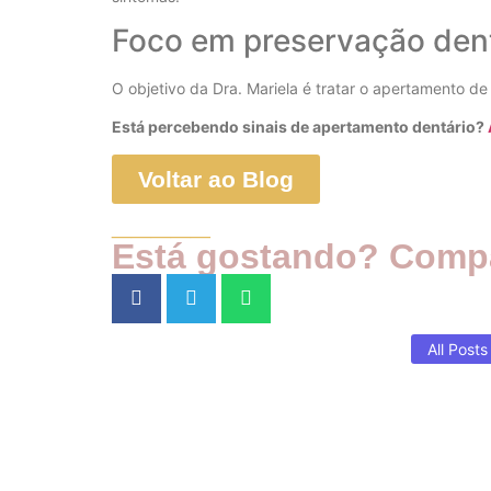
Foco em preservação denta
O objetivo da Dra. Mariela é tratar o apertamento d
Está percebendo sinais de apertamento dentário?
Voltar ao Blog
_____
Está gostando? Compa
All Posts
Bioestimulador de colágeno: prin
rejuvenescimento natural
fevereiro 5, 2026
/
No Comments