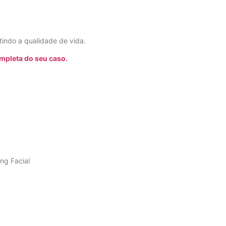
tindo a qualidade de vida.
mpleta do seu caso.
ing Facial
atamentos mais eficazes para