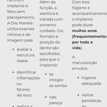
nenhum
Além da
Com boa
implante é
função, a
higiene e
feito sem
estética é
acompanhamento
planejamento.
tratada com
o implante
A Dra. Mariela
extremo
pode durar
utiliza exames
cuidado. Cor,
muitos anos
clínicos e de
formato e
(frequentemente
imagem para:
posição do
por toda a
dente são
vida
).
avaliar a
escolhidos
estrutura
A
para que o
óssea
manutenção
implante:
envolve:
identificar
se
higiene
inflamações
integre
adequada
ou
ao sorriso
fatores
visitas
de risco
não
periódicas
pareça
ao
definir a