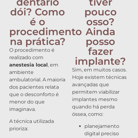
dentário
tiver
dói? Como
pouco
é o
osso?
procedimento
Ainda
na prática?
posso
fazer
O procedimento é
realizado com
implante?
anestesia local
, em
Sim, em muitos casos.
ambiente
Hoje existem técnicas
ambulatorial. A maioria
avançadas que
dos pacientes relata
permitem viabilizar
que o desconforto é
implantes mesmo
menor do que
quando há perda
imaginava.
óssea, como:
A técnica utilizada
planejamento
prioriza:
digital preciso