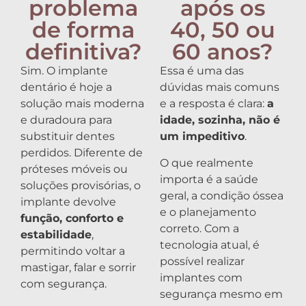
problema
após os
de forma
40, 50 ou
definitiva?
60 anos?
Sim. O implante
Essa é uma das
dentário é hoje a
dúvidas mais comuns
solução mais moderna
e a resposta é clara:
a
e duradoura para
idade, sozinha, não é
substituir dentes
um impeditivo
.
perdidos. Diferente de
O que realmente
próteses móveis ou
importa é a saúde
soluções provisórias, o
geral, a condição óssea
implante devolve
e o planejamento
função, conforto e
correto. Com a
estabilidade
,
tecnologia atual, é
permitindo voltar a
possível realizar
mastigar, falar e sorrir
implantes com
com segurança.
segurança mesmo em