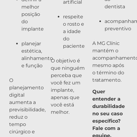
artificial
dentista
melhor
posição
respeite
acompanha
do
o rosto e
preventivo
implante
a idade
do
A MG Clínic
planejar
paciente
mantém o
estética,
acompanhament
alinhamento
O objetivo é
mesmo após
e função
que ninguém
o término do
perceba que
tratamento.
O
você fez um
planejamento
implante,
Quer
digital
apenas que
entender a
aumenta a
você está
durabilidade
previsibilidade,
melhor.
no seu caso
reduz o
específico?
tempo
Fale com a
cirúrgico e
equipe.