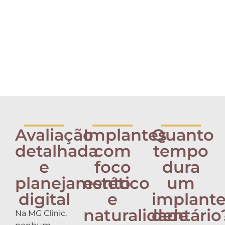
_____
_____
_____
Avaliação
Implantes
Quanto
detalhada
com
tempo
e
foco
dura
planejamento
estético
um
digital
e
implant
naturalidade
dentário
Na MG Clínic,